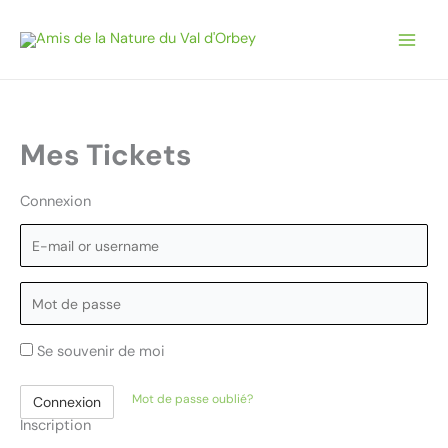
Aller
au
contenu
Mes Tickets
Connexion
E
-
m
M
a
o
i
t
Se souvenir de moi
l
d
o
e
Mot de passe oublié?
r
Connexion
p
Inscription
u
a