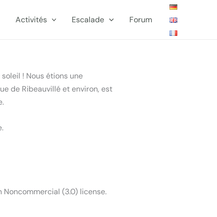
Activités
Escalade
Forum
soleil ! Nous étions une
e de Ribeauvillé et environ, est
e.
.
n Noncommercial (3.0) license.